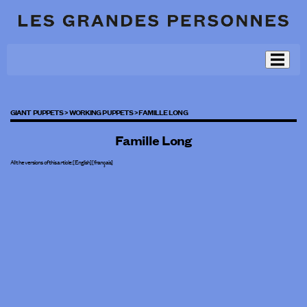
GIANT PUPPETS >
WORKING PUPPETS >
FAMILLE LONG
Famille Long
All the versions of this article:
[English]
[
français
]