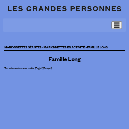
MARIONNETTES GÉANTES >
MARIONNETTES EN ACTIVITÉ >
FAMILLE LONG
Famille Long
Toutes les versions de cet article :
[
English
]
[français]