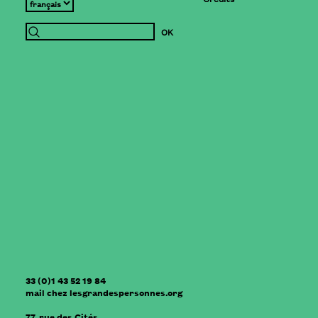
33 (0)1 43 52 19 84
mail
chez
lesgrandespersonnes.org
77, rue des Cités