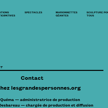
ATIONS
SPECTACLES
MARIONNETTES
SCULPTURE PO
ICIPATIVES
GÉANTES
TOUS
CT
Contact
hez
lesgrandespersonnes.org
Quéma — administratrice de production
Desbareau — chargée de production et diffusion