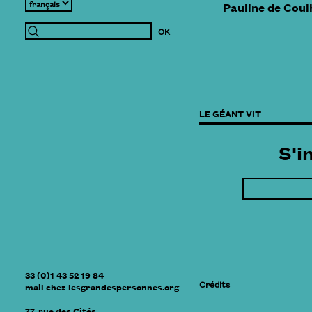
Pauline de Coul
LE GÉANT VIT
S'i
33 (0)1 43 52 19 84
Crédits
mail
chez
lesgrandespersonnes.org
77, rue des Cités