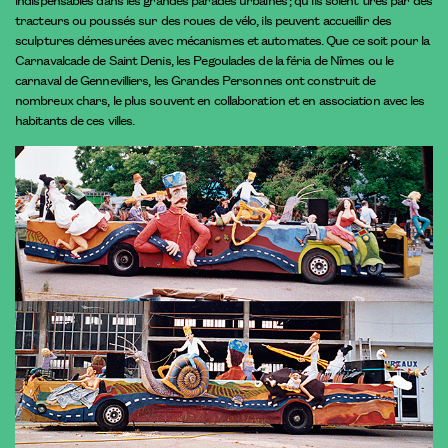
tracteurs ou poussés sur des roues de vélo, ils peuvent accueillir des
sculptures démesurées avec mécanismes et automates. Que ce soit pour la
Carnavalcade de Saint Denis, les Pegoulades de la féria de Nîmes ou le
carnaval de Gennevilliers, les Grandes Personnes ont construit de
nombreux chars, le plus souvent en collaboration et en association avec les
habitants de ces villes.