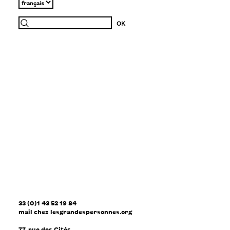
33 (0)1 43 52 19 84
mail
chez
lesgrandespersonnes.org
77, rue des Cités