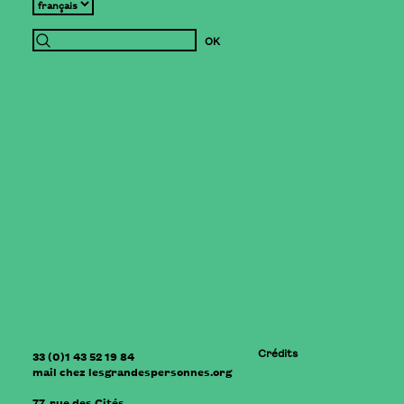
Crédits
33 (0)1 43 52 19 84
mail
chez
lesgrandespersonnes.org
77, rue des Cités