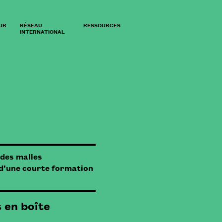
UR
RÉSEAU
RESSOURCES
INTERNATIONAL
des malles
 d’une courte formation
 en boîte