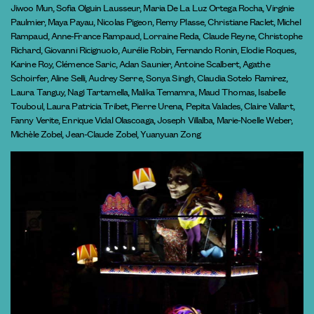
Jiwoo Mun, Sofia Olguin Lausseur, Maria De La Luz Ortega Rocha, Virginie
Paulmier, Maya Payau, Nicolas Pigeon, Remy Plasse, Christiane Raclet, Michel
Rampaud, Anne-France Rampaud, Lorraine Reda, Claude Reyne, Christophe
Richard, Giovanni Ricignuolo, Aurélie Robin, Fernando Ronin, Elodie Roques,
Karine Roy, Clémence Saric, Adan Saunier, Antoine Scalbert, Agathe
Schoirfer, Aline Selli, Audrey Serre, Sonya Singh, Claudia Sotelo Ramirez,
Laura Tanguy, Nagi Tartamella, Malika Temamra, Maud Thomas, Isabelle
Touboul, Laura Patricia Tribet, Pierre Urena, Pepita Valades, Claire Vallart,
Fanny Verite, Enrique Vidal Olascoaga, Joseph Villalba, Marie-Noelle Weber,
Michèle Zobel, Jean-Claude Zobel, Yuanyuan Zong