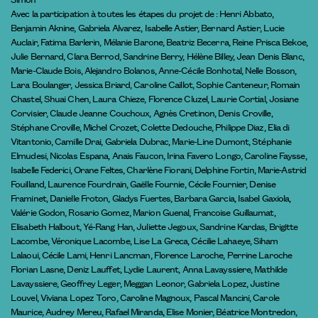
Avec la participation à toutes les étapes du projet de : Henri Abbato,
Benjamin Aknine, Gabriela Alvarez, Isabelle Astier, Bernard Astier, Lucie
Auclair, Fatima Barlerin, Mélanie Barone, Beatriz Becerra, Reine Prisca Bekoe,
Julie Bernard, Clara Berrod, Sandrine Berry, Hélène Billey, Jean Denis Blanc,
Marie-Claude Bois, Alejandro Bolanos, Anne-Cécile Bonhotal, Nelle Bosson,
Lara Boulanger, Jessica Briard, Caroline Caillot, Sophie Canteneur, Romain
Chastel, Shuai Chen, Laura Chieze, Florence Cluzel, Laurie Cortial, Josiane
Corvisier, Claude Jeanne Couchoux, Agnès Cretinon, Denis Croville,
Stéphane Croville, Michel Crozet, Colette Dedouche, Philippe Diaz, Elia di
Vitantonio, Camille Drai, Gabriela Dubrac, Marie-Line Dumont, Stéphanie
Elmudesi, Nicolas Espana, Anais Faucon, Irina Favero Longo, Caroline Faysse,
Isabelle Federici, Orane Feltes, Charlène Fiorani, Delphine Fortin, Marie-Astrid
Fouilland, Laurence Fourdrain, Gaëlle Fournie, Cécile Fournier, Denise
Framinet, Danielle Froton, Gladys Fuertes, Barbara Garcia, Isabel Gaxiola,
Valérie Godon, Rosario Gomez, Marion Guenal, Francoise Guillaumat,
Elisabeth Halbout, Yé-Rang Han, Juliette Jegoux, Sandrine Kardas, Brigitte
Lacombe, Véronique Lacombe, Lise La Greca, Cécilie Lahaeye, Siham
Lalaoui, Cécile Lami, Henri Lancman, Florence Laroche, Perrine Laroche
Florian Lasne, Deniz Lauffet, Lydie Laurent, Anna Lavayssiere, Mathilde
Lavayssiere, Geoffrey Leger, Meggan Leonor, Gabriela Lopez, Justine
Louvel, Viviana Lopez Toro, Caroline Magnoux, Pascal Mancini, Carole
Maurice, Audrey Mereu, Rafael Miranda, Elise Monier, Béatrice Montredon,