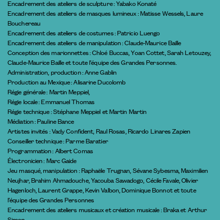
Encadrement des ateliers de sculpture : Yabako Konaté
Encadrement des ateliers de masques lumineux : Matisse Wessels, Laure
Bouchereau
Encadrement des ateliers de costumes : Patricio Luengo
Encadrement des ateliers de manipulation : Claude-Maurice Baille
Conception des marionnettes : Chloé Buccas, Yoan Cottet, Sarah Letouzey,
Claude-Maurice Baille et toute l’équipe des Grandes Personnes.
Administration, production : Anne Gablin
Production au Mexique : Alisarine Ducolomb
Régie générale : Martin Meppiel,
Régie locale : Emmanuel Thomas
Régie technique : Stéphane Meppiel et Martin Martin
Médiation : Pauline Bance
Artistes invités : Vady Confident, Raul Rosas, Ricardo Linares Zapien
Conseiller technique : Parme Baratier
Programmation : Albert Comas
Électronicien : Marc Gaide
Jeu masqué, manipulation : Raphaële Trugnan, Sévane Sybesma, Maximilien
Neujhar, Brahim Ahmadouche, Yacouba Sawadogo, Cécile Favale, Olivier
Hagenloch, Laurent Grappe, Kevin Valbon, Dominique Bonnot et toute
l’équipe des Grandes Personnes
Encadrement des ateliers musicaux et création musicale : Braka et Arthur
Simon