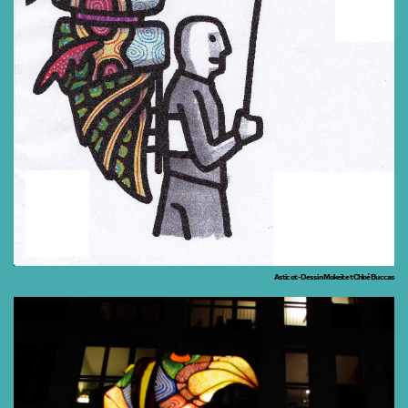
Asticot - Dessin Mokeït et Chloé Buccas