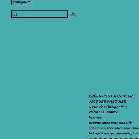
CRÉER C’EST RÉSISTER !
JACQUES PASQUIER
1, rue des Batignolles
72100 LE MANS
France
artrue
chez
wanadoo.fr
creer.resister
chez
wanadoo
http://www.gaminsdelartru