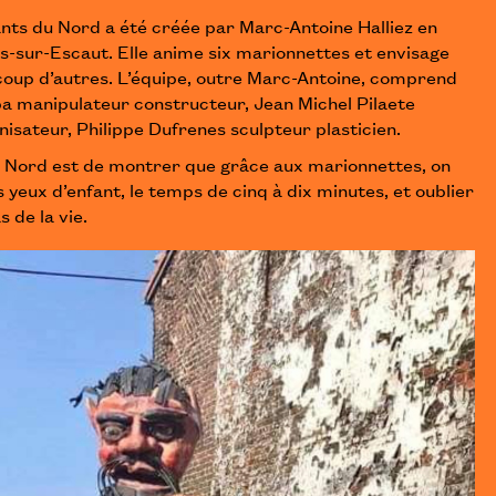
ants du Nord a été créée par Marc-Antoine Halliez en
s-sur-Escaut. Elle anime six marionnettes et envisage
coup d’autres. L’équipe, outre Marc-Antoine, comprend
 manipulateur constructeur, Jean Michel Pilaete
isateur, Philippe Dufrenes sculpteur plasticien.
 Nord est de montrer que grâce aux marionnettes, on
 yeux d’enfant, le temps de cinq à dix minutes, et oublier
s de la vie.