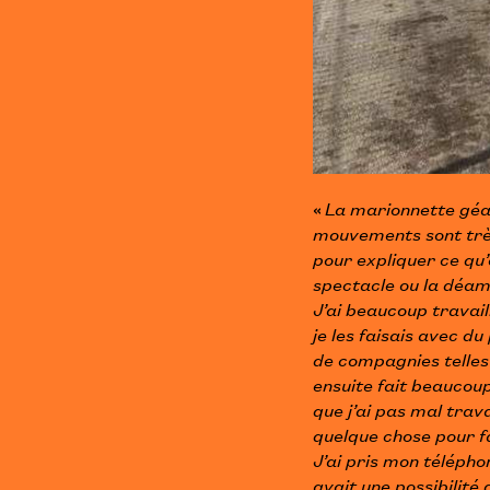
«
La marionnette géan
mouvements sont très
pour expliquer ce qu’e
spectacle ou la déam
J’ai beaucoup travai
je les faisais avec du
de compagnies telles
ensuite fait beaucoup
que j’ai pas mal trav
quelque chose pour fa
J’ai pris mon télépho
avait une possibilité 