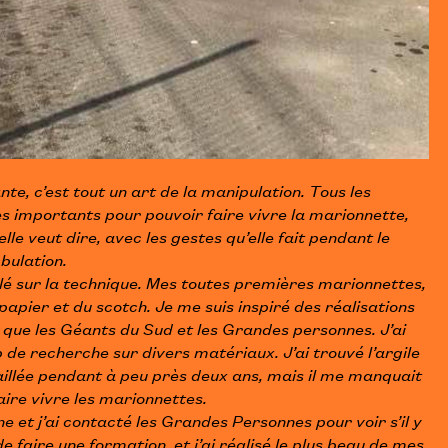
te, c’est tout un art de la manipulation. Tous les
 importants pour pouvoir faire vivre la marionnette,
lle veut dire, avec les gestes qu’elle fait pendant le
bulation.
llé sur la technique. Mes toutes premières marionnettes,
 papier et du scotch. Je me suis inspiré des réalisations
 que les Géants du Sud et les Grandes personnes. J’ai
 de recherche sur divers matériaux. J’ai trouvé l’argile
aillée pendant à peu près deux ans, mais il me manquait
ire vivre les marionnettes.
ne et j’ai contacté les Grandes Personnes pour voir s’il y
de faire une formation, et j’ai réalisé le plus beau de mes