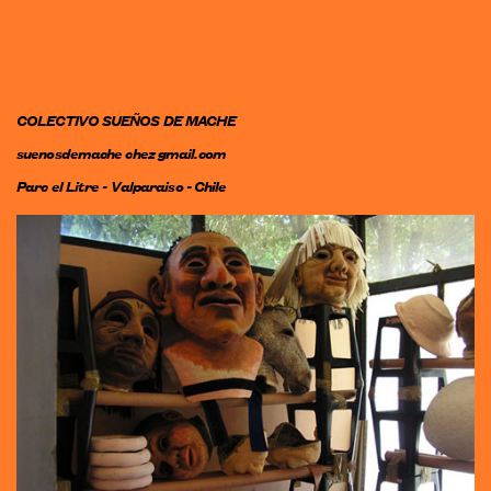
COLECTIVO SUEÑOS DE MACHE
suenosdemache
chez
gmail.com
Parc el Litre - Valparaiso - Chile