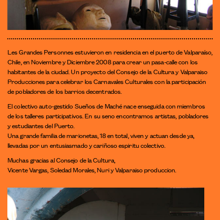
Les Grandes Personnes estuvieron en residencia en el puerto de Valparaíso,
Chile, en Noviembre y Diciembre 2008 para crear un pasa-calle con los
habitantes de la ciudad. Un proyecto del Consejo de la Cultura y Valparaiso
Producciones para celebrar los Carnavales Culturales con la participación
de pobladores de los barrios decentrados.
El colectivo auto-gestido Sueños de Maché nace enseguida con miembros
de los talleres participativos. En su seno encontramos artistas, pobladores
y estudiantes del Puerto.
Una grande familia de marionetas, 18 en total, viven y actuan desde ya,
llevadas por un entusiasmado y cariñoso espiritu colectivo.
Muchas gracias al Consejo de la Cultura,
Vicente Vargas, Soledad Morales, Nuri y Valparaiso produccion.