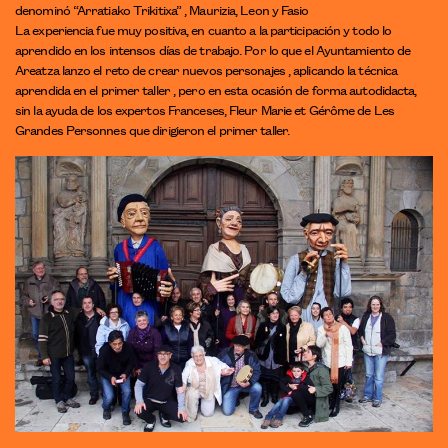
denominó “Arratiako Trikitixa” , Maurizia, Leon y Fasio
La experiencia fue muy positiva, en cuanto a la participación y todo lo
aprendido en los intensos días de trabajo. Por lo que el Ayuntamiento de
Areatza lanzo el reto de crear nuevos personajes , aplicando la técnica
aprendida en el primer taller , pero en esta ocasión de forma autodidacta,
sin la ayuda de los expertos Franceses, Fleur Marie et Gérôme de Les
Grandes Personnes que dirigieron el primer taller.