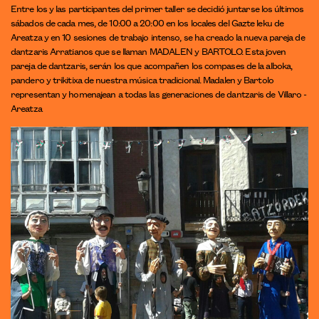
Entre los y las participantes del primer taller se decidió juntarse los últimos
sábados de cada mes, de 10:00 a 20:00 en los locales del Gazte leku de
Areatza y en 10 sesiones de trabajo intenso, se ha creado la nueva pareja de
dantzaris Arratianos que se llaman MADALEN y BARTOLO. Esta joven
pareja de dantzaris, serán los que acompañen los compases de la alboka,
pandero y trikitixa de nuestra música tradicional. Madalen y Bartolo
representan y homenajean a todas las generaciones de dantzaris de Villaro -
Areatza