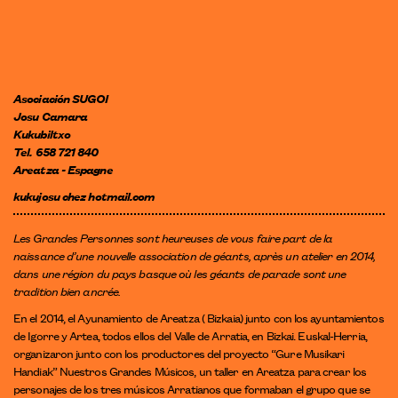
Asociación SUGOI
Josu Camara
Kukubiltxo
Tel. 658 721 840
Areatza - Espagne
kukujosu
chez
hotmail.com
Les Grandes Personnes sont heureuses de vous faire part de la
naissance d’une nouvelle association de géants, après un atelier en 2014,
dans une région du pays basque où les géants de parade sont une
tradition bien ancrée.
En el 2014, el Ayunamiento de Areatza ( Bizkaia) junto con los ayuntamientos
de Igorre y Artea, todos ellos del Valle de Arratia, en Bizkai. Euskal-Herria,
organizaron junto con los productores del proyecto “Gure Musikari
Handiak” Nuestros Grandes Músicos, un taller en Areatza para crear los
personajes de los tres músicos Arratianos que formaban el grupo que se