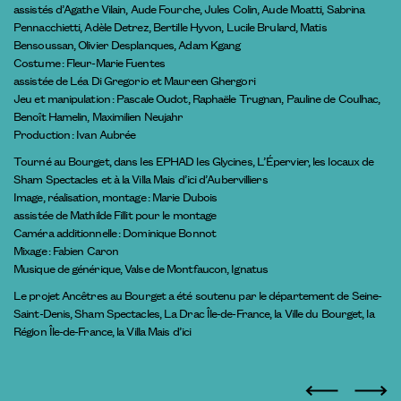
assistés d’Agathe Vilain, Aude Fourche, Jules Colin, Aude Moatti, Sabrina
Pennacchietti, Adèle Detrez, Bertille Hyvon, Lucile Brulard, Matis
Bensoussan, Olivier Desplanques, Adam Kgang
Costume : Fleur-Marie Fuentes
assistée de Léa Di Gregorio et Maureen Ghergori
Jeu et manipulation : Pascale Oudot, Raphaële Trugnan, Pauline de Coulhac,
Benoît Hamelin, Maximilien Neujahr
Production : Ivan Aubrée
Tourné au Bourget, dans les EPHAD les Glycines, L’Épervier, les locaux de
Sham Spectacles et à la Villa Mais d’ici d’Aubervilliers
Image, réalisation, montage : Marie Dubois
assistée de Mathilde Fillit pour le montage
Caméra additionnelle : Dominique Bonnot
Mixage : Fabien Caron
Musique de générique, Valse de Montfaucon, Ignatus
Le projet Ancêtres au Bourget a été soutenu par le département de Seine-
Saint-Denis, Sham Spectacles, La Drac Île-de-France, la Ville du Bourget, la
Région Île-de-France, la Villa Mais d’ici