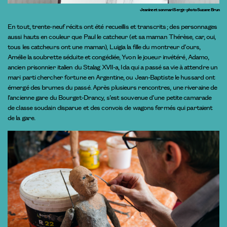
Jeanine et son mari Serge - photo Suzane Brun
En tout, trente-neuf récits ont été recueillis et transcrits ; des personnages
aussi hauts en couleur que Paul le catcheur (et sa maman Thérèse, car, oui,
tous les catcheurs ont une maman), Luigia la fille du montreur d’ours,
Amélie la soubrette séduite et congédiée, Yvon le joueur invétéré, Adamo,
ancien prisonnier italien du Stalag XVII-a, Ida qui a passé sa vie à attendre un
mari parti chercher fortune en Argentine, ou Jean-Baptiste le hussard ont
émergé des brumes du passé. Après plusieurs rencontres, une riveraine de
l’ancienne gare du Bourget-Drancy, s’est souvenue d’une petite camarade
de classe soudain disparue et des convois de wagons fermés qui partaient
de la gare.