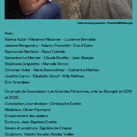
Catherine et sa grand-mère - Photo SHAM-le Bourget
Avec :
Fatima Azzal - Félicienne Missonier - Lucienne Bernable
Jeanine Mongondry - Adamo Franchitti - Eva d’Epiro
Raymonde Martinez - Raoul Cathelin
Geneviève Le Mercier - Claude Bouillac - Jean Beaujan
Stéphanie Grigoletto - Marcelle Simon
Christian Voilet - Marie Benmokhtar - Catherine Mathieu
Josette Caron - Élisabeth Ozouf - Willy Mathieu
Éric Grandjean
Un projet de l’association Les Grandes Personnes, créé au Bourget en 2019
et 2020.
Conception, coordination : Christophe Evette
Médiation : Olivier Paumard
Encadrement des ateliers
Écriture : Jean-Baptiste Evette
Dessin et sculpture : Sigolène de Chassy
Sculpture : Yabako Konaté, Nicolas Vuillier