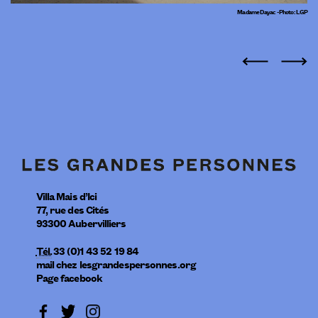
Madame Dayac - Photo : LGP
Villa Mais d’Ici
77, rue des Cités
93300
Aubervilliers
Tél.
33 (0)1 43 52 19 84
mail
chez
lesgrandespersonnes.org
Page facebook