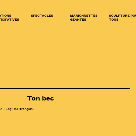
ATIONS
SPECTACLES
MARIONNETTES
SCULPTURE PO
ICIPATIVES
GÉANTES
TOUS
Ton bec
le :
[
English
]
[français]