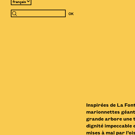
Inspirées de La Font
marionnettes géant
grande arbore une tê
dignité impeccable e
mises à mal par l’oi