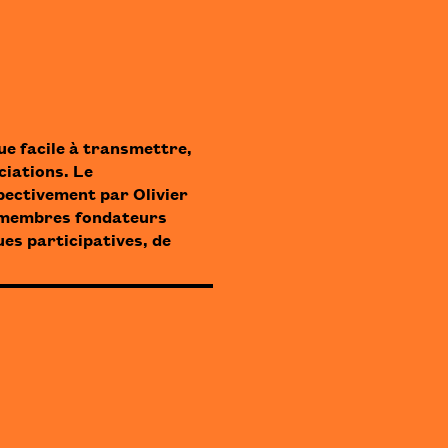
ue facile à transmettre
,
ociations.
Le
pectivement par Olivier
s membres fondateurs
es participatives, de