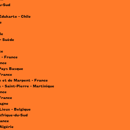
du-Sud
e
Edukarte - Chile
e
le
 - Suède
ce
 - France
ance
 Pays Basque
 France
 et de Marpent - France
 - Saint-Pierre - Martinique
ance
France
pagne
Lieux - Belgique
Afrique-du-Sud
rance
 Algérie