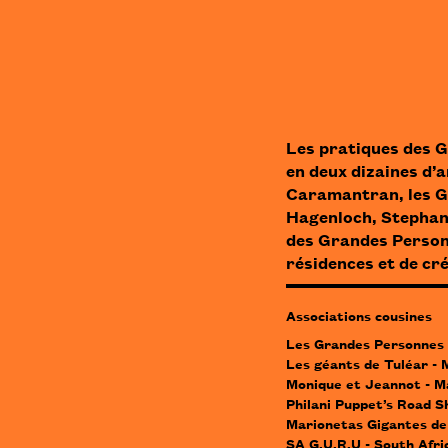
Les pratiques des G
en deux dizaines d’
Caramantran
,
les 
Hagenloch, Stephan
des Grandes Personn
résidences et de cré
Associations cousines
Les Grandes Personnes 
Les géants de Tuléar -
Monique et Jeannot - 
Philani Puppet’s Road S
Marionetas Gigantes d
SA G.U.R.U - South Afri