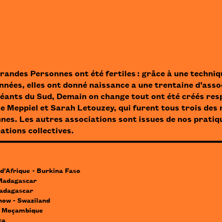
randes Personnes ont été fertiles : grâce à une
techniq
années, elles ont donné naissance a une trentaine d’ass
Géants du Sud
,
Demain on change tout
ont été créés res
e Meppiel et Sarah Letouzey, qui furent tous trois de
es. Les autres associations sont issues de nos pratiqu
ations collectives.
d’Afrique - Burkina Faso
 Madagascar
Madagascar
how - Swaziland
e Moçambique
ca