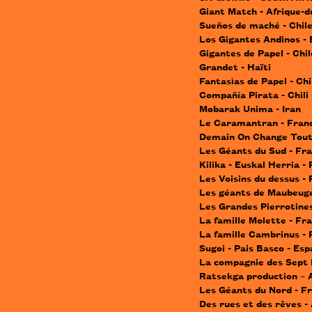
Giant Match - Afrique-
Sueños de maché - Chil
Los Gigantes Andinos - 
Gigantes de Papel - Chil
Grandet - Haïti
Fantasìas de Papel - Chi
Compañía Pirata - Chili
Mobarak Unima - Iran
Le Caramantran - Fran
Demain On Change Tout
Les Géants du Sud - Fr
Kilika - Euskal Herria -
Les Voisins du dessus -
Les géants de Maubeuge
Les Grandes Pierrotines
La famille Molette - Fr
La famille Cambrinus - 
Sugoi - Pais Basco - Es
La compagnie des Sept 
Ratsekga production – 
Les Géants du Nord - F
Des rues et des rêves -