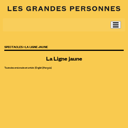
SPECTACLES >
LA LIGNE JAUNE
La Ligne jaune
Toutes les versions de cet article :
[
English
]
[français]