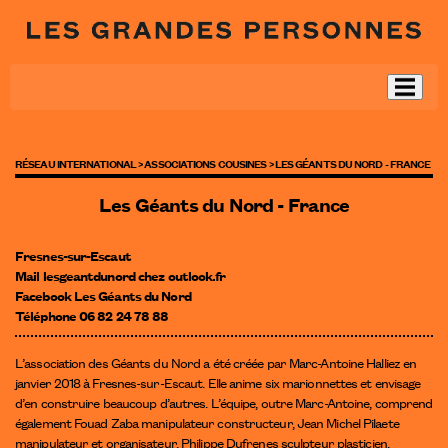
RÉSEAU INTERNATIONAL >
ASSOCIATIONS COUSINES >
LES GÉANTS DU NORD - FRANCE
Les Géants du Nord - France
Fresnes-sur-Escaut
Mail lesgeantdunord
chez
outlook.fr
Facebook Les Géants du Nord
Téléphone 06 82 24 78 88
L’association des Géants du Nord a été créée par Marc-Antoine Halliez en
janvier 2018 à Fresnes-sur-Escaut. Elle anime six marionnettes et envisage
d’en construire beaucoup d’autres. L’équipe, outre Marc-Antoine, comprend
également Fouad Zaba manipulateur constructeur, Jean Michel Pilaete
manipulateur et organisateur, Philippe Dufrenes sculpteur plasticien.