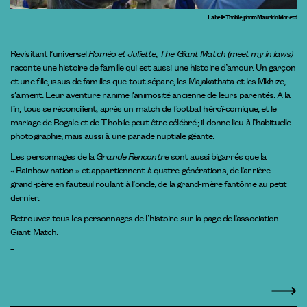
La belle Thobile, photo Mauricio Moretti
Revisitant l’universel
Roméo et Juliette
,
The Giant Match (meet my in laws)
raconte une histoire de famille qui est aussi une histoire d’amour. Un garçon
et une fille, issus de familles que tout sépare, les Majakathata et les Mkhize,
s’aiment. Leur aventure ranime l’animosité ancienne de leurs parentés. À la
fin, tous se réconcilient, après un match de football héroï-comique, et le
mariage de Bogale et de Thobile peut être célébré ; il donne lieu à l’habituelle
photographie, mais aussi à une parade nuptiale géante.
Les personnages de la
Grande Rencontre
sont aussi bigarrés que la
« Rainbow nation » et appartiennent à quatre générations, de l’arrière-
grand-père en fauteuil roulant à l’oncle, de la grand-mère fantôme au petit
dernier.
Retrouvez tous les personnages de l’histoire sur la page de l’
association
Giant Match.
_