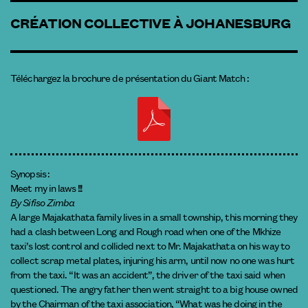
CRÉATION COLLECTIVE À JOHANESBURG
Téléchargez la brochure de présentation du Giant Match :
Synopsis :
Meet my in laws !!!
By Sifiso Zimba
A large Majakathata family lives in a small township, this morning they
had a clash between Long and Rough road when one of the Mkhize
taxi’s lost control and collided next to Mr. Majakathata on his way to
collect scrap metal plates, injuring his arm, until now no one was hurt
from the taxi. “It was an accident”, the driver of the taxi said when
questioned. The angry father then went straight to a big house owned
by the Chairman of the taxi association, “What was he doing in the