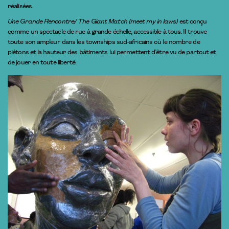
réalisées.
Une Grande Rencontre/ The Giant Match (meet my in laws)
est conçu
comme un spectacle de rue à grande échelle, accessible à tous. Il trouve
toute son ampleur dans les townships sud-africains où le nombre de
piétons et la hauteur des bâtiments lui permettent d’être vu de partout et
de jouer en toute liberté.