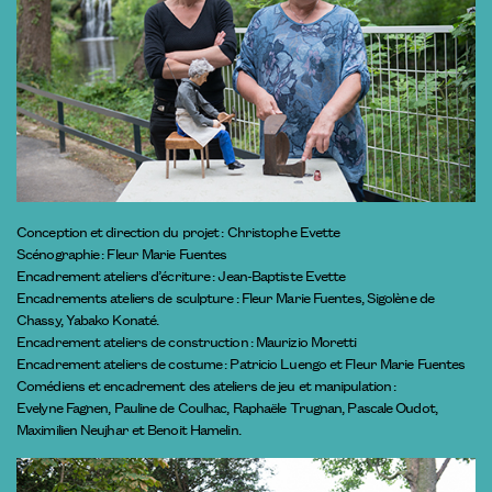
Conception et direction du projet : Christophe Evette
Scénographie : Fleur Marie Fuentes
Encadrement ateliers d’écriture : Jean-Baptiste Evette
Encadrements ateliers de sculpture : Fleur Marie Fuentes, Sigolène de
Chassy, Yabako Konaté.
Encadrement ateliers de construction : Maurizio Moretti
Encadrement ateliers de costume : Patricio Luengo et Fleur Marie Fuentes
Comédiens et encadrement des ateliers de jeu et manipulation :
Evelyne Fagnen, Pauline de Coulhac, Raphaële Trugnan, Pascale Oudot,
Maximilien Neujhar et Benoit Hamelin.