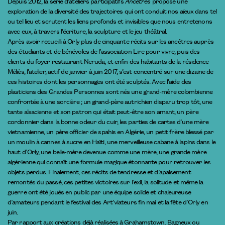
Depuis 2012, la série d’ateliers participatifs
Ancêtres
propose une
exploration de la diversité des trajectoires qui ont conduit nos aïeux dans tel
ou tel lieu et scrutent les liens profonds et invisibles que nous entretenons
avec eux, à travers l’écriture, la sculpture et le jeu théâtral.
Après avoir recueilli à Orly plus de cinquante récits sur les ancêtres auprès
des étudiants et de bénévoles de l’association Lire pour vivre, puis des
clients du foyer restaurant Neruda, et enfin des habitants de la résidence
Méliès, l’atelier, actif de janvier à juin 2017, s’est concentré sur une dizaine de
ces histoires dont les personnages ont été sculptés. Avec l’aide des
plasticiens des Grandes Personnes sont nés une grand-mère colombienne
confrontée à une sorcière ; un grand-père autrichien disparu trop tôt, une
tante alsacienne et son patron qui était peut-être son amant, un père
cordonnier dans la bonne odeur du cuir, les parties de cartes d’une mère
vietnamienne, un père officier de spahis en Algérie, un petit frère blessé par
un moulin à cannes à sucre en Haïti, une merveilleuse cabane à lapins dans le
haut d’Orly, une belle-mère devenue comme une mère, une grande mère
algérienne qui connaît une formule magique étonnante pour retrouver les
objets perdus. Finalement, ces récits de tendresse et d’apaisement
remontés du passé, ces petites victoires sur l’exil, la solitude et même la
guerre ont été joués en public par une équipe solide et chaleureuse
d’amateurs pendant le festival des Art’viateurs fin mai et la fête d’Orly en
juin.
Par rapport aux créations déjà réalisées à Grahamstown, Bagneux ou