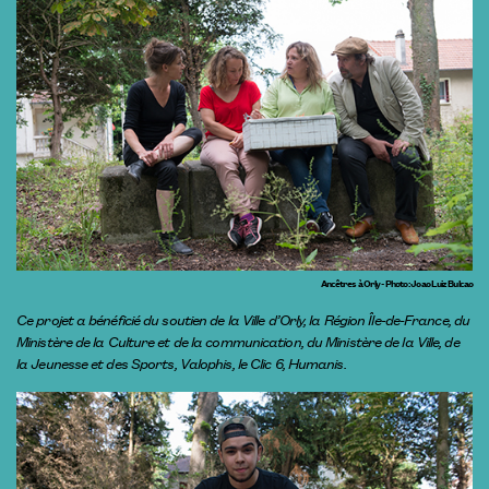
Ancêtres à Orly - Photo : Joao Luiz Bulcao
Ce projet a bénéficié du soutien de la Ville d’Orly, la Région Île-de-France, du
Ministère de la Culture et de la communication, du Ministère de la Ville, de
la Jeunesse et des Sports, Valophis, le Clic 6, Humanis.