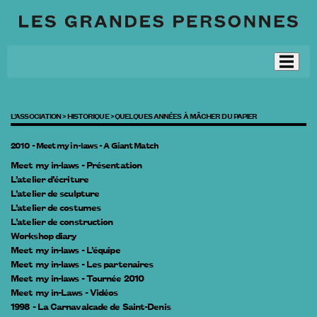
L’ASSOCIATION >
HISTORIQUE >
QUELQUES ANNÉES À MÂCHER DU PAPIER
2010 - Meet my in-laws - A Giant Match
Meet my in-laws - Présentation
L’atelier d’écriture
L’atelier de sculpture
L’atelier de costumes
L’atelier de construction
Workshop diary
Meet my in-laws - L’équipe
Meet my in-laws - Les partenaires
Meet my in-laws - Tournée 2010
Meet my in-Laws - Vidéos
1998 - La Carnavalcade de Saint-Denis