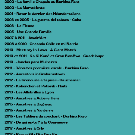
2000 - La famille Chapalo au Burkina Faso
2000 - La Marscéleste
2001 - Rosor le dernier des Néandertaliens
2003 et 2005 - La guerra del tabaco - Cuba
2003 - Le Fleuve
2005 - Une Grande Famille
2007 à 2011 - Awaln’Art
2008 à 2010 - Creando Chile en mi Barrio
2010 - Meet my In-Laws - A Giant Match
2010 et 2011 - Ka Ki Koné et Gran BwaBwa - Guadeloupe
2010 - Janelas para Mulheres
2011 - Déroutes première escale - Burkina Faso
2012 - Ancestors in Grahamstown
2012 - La Grenouille à tapirer - Cauchemar
2012 - Kokenchen et Potorik - Haïti
2013 - Les Allebrilles à Lyon
2013 - Ancêtres à Aubervilliers
2015 - Ancêtres à Bagneux
2016 - Ancêtres à Nanterre
2016 - Les Tabliers du couchant - Burkina Faso
2017 - De qui es-tu ? à la Courneuve
2017 - Ancêtres à Orly
2017 - Par un Fil - Oka Ewa Ke